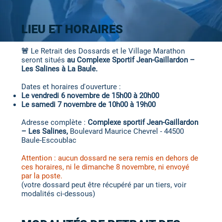
LIEU ET HORAIRES
🚨
Le Retrait des Dossards et le Village Marathon
seront situés
au Complexe Sportif Jean-Gaillardon –
Les Salines à La Baule.
Dates et horaires d'ouverture :
Le vendredi 6 novembre de 15h00 à 20h00
Le samedi 7 novembre de 10h00 à 19h00
Adresse complète :
Complexe sportif Jean-Gaillardon
– Les Salines,
Boulevard Maurice Chevrel - 44500
Baule-Escoublac
Attention : aucun dossard ne sera remis en dehors de
ces horaires, ni le dimanche 8 novembre, ni envoyé
par la poste.
(votre dossard peut être récupéré par un tiers, voir
modalités ci-dessous)