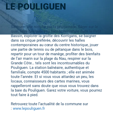
LE POULIGUEN
Savourer une niniche sur la promenade, flâner sur le
quai, faire naviguer son bateau miniature dans le Petit
Bassin, explorer la grotte des Korrigans, se baigner
dans sa crique préférée, découvrir les halles
contemporaines au cœur du centre historique, jouer
une partie de tennis ou de pétanque dans le bois,
repartir pour un tour de manège, profiter des bienfaits
de l’air marin sur la plage du Nau, respirer sur la
Grande Côte… tels sont les incontournables du
Pouliguen. La station balnéaire, authentique et
familiale, compte 4500 habitants ; elle est animée
toute l’année. Et si vous vous attardez un peu, les
locaux, connaisseurs des cartes marines, vous
rappelleront sans doute que vous vous trouvez dans
la baie du Pouliguen. Garez votre voiture, vous pourrez
tout faire à pied.
Retrouvez toute l’actualité de la commune sur
:
www.lepouliguen.fr